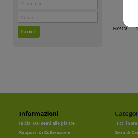
Mostra
Iscriviti
Informazioni
Categor
Inizia: Dai semi alle piante
Tutti i Sem
Rapporti di Coltivazione
Semi di Ca