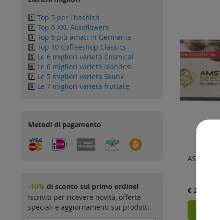
1️⃣
Top 5 per l'hashish
2️⃣
Top 6 XXL Autoflowers
3️⃣
Top 5 più amati in Germania
4️⃣
Top 10 Coffeeshop Classics
5️⃣
Le 6 migliori varietà Cosmical
6️⃣
Le 6 migliori varietà olandesi
7️⃣
Le 5 migliori varietà Skunk
8️⃣
Le 7 migliori varietà fruttate
Metodi di pagamento
ASC Rolli
-10%
di sconto sul primo ordine!
€ 2.50
Iscriviti per ricevere novità, offerte
speciali e aggiornamenti sui prodotti.
Aggi