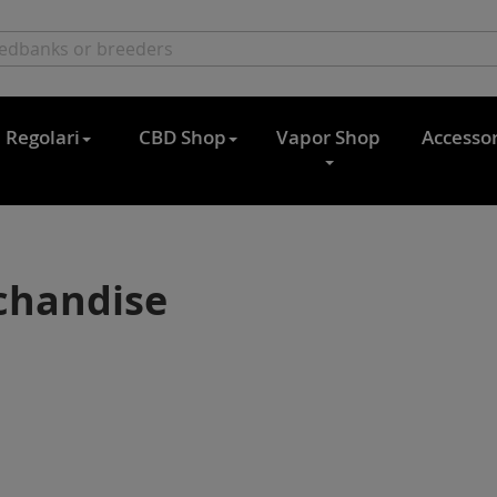
Regolari
CBD Shop
Vapor Shop
Accessor
chandise