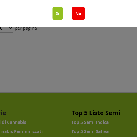
Sì
No
per pagina
ie
Top 5 Liste Semi
i di Cannabis
Top 5 Semi Indica
nnabis Femminizzati
Top 5 Semi Sativa