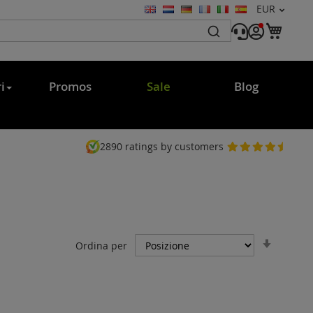
Valuta
EUR
Lingua
Carr
i
Promos
Sale
Blog
2890
ratings by customers
Impost
Ordina per
la
direzio
crescen