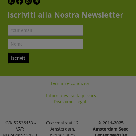
Iscriviti alla Nostra Newsletter
Iscriviti
Termini e condizioni
-
-
Informativa sulla privacy
Disclaimer legale
KVK 52526453 -
Gravenstraat 12,
© 2011-2025
VAT:
Amsterdam,
Amsterdam Seed
NL850485332B01
Netherlands
Center Website