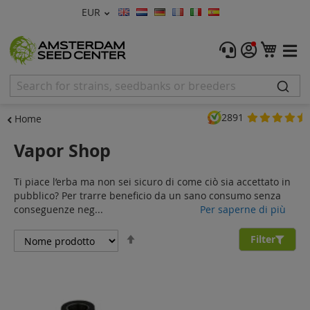
Valuta
EUR
Lingua
Menu
Carre
Semi di Cannabis
Femminizzati
2891
Home
Autofiorenti
Vapor Shop
Regolari
Ti piace l’erba ma non sei sicuro di come ciò sia accettato in
CBD Shop
pubblico? Per trarre beneficio da un sano consumo senza
conseguenze neg...
Per saperne di più
Vapor Shop
Imposta
Filter
la
Accessori
direzione
decrescente
Promos