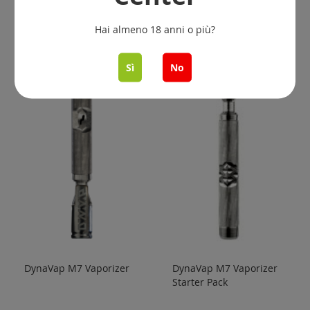
Hai almeno 18 anni o più?
Sì
No
DynaVap M7 Vaporizer
DynaVap M7 Vaporizer
Starter Pack