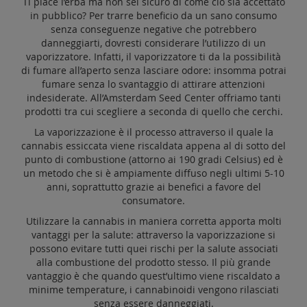
Ti piace l’erba ma non sei sicuro di come ciò sia accettato
in pubblico? Per trarre beneficio da un sano consumo
senza conseguenze negative che potrebbero
danneggiarti, dovresti considerare l’utilizzo di un
vaporizzatore. Infatti, il vaporizzatore ti da la possibilità
di fumare all’aperto senza lasciare odore: insomma potrai
fumare senza lo svantaggio di attirare attenzioni
indesiderate. All’Amsterdam Seed Center offriamo tanti
prodotti tra cui scegliere a seconda di quello che cerchi.
La vaporizzazione è il processo attraverso il quale la
cannabis essiccata viene riscaldata appena al di sotto del
punto di combustione (attorno ai 190 gradi Celsius) ed è
un metodo che si è ampiamente diffuso negli ultimi 5-10
anni, soprattutto grazie ai benefici a favore del
consumatore.
Utilizzare la cannabis in maniera corretta apporta molti
vantaggi per la salute: attraverso la vaporizzazione si
possono evitare tutti quei rischi per la salute associati
alla combustione del prodotto stesso. Il più grande
vantaggio è che quando quest’ultimo viene riscaldato a
minime temperature, i cannabinoidi vengono rilasciati
senza essere danneggiati.