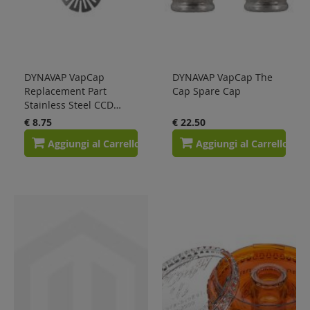
DYNAVAP VapCap
DYNAVAP VapCap The
Replacement Part
Cap Spare Cap
Stainless Steel CCD
(3PACK)
€ 8.75
€ 22.50
Aggiungi al Carrello
Aggiungi al Carrello