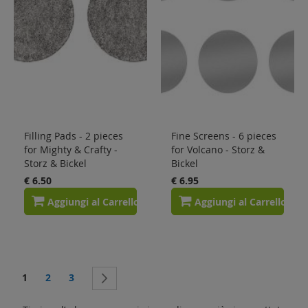
Filling Pads - 2 pieces
Fine Screens - 6 pieces
for Mighty & Crafty -
for Volcano - Storz &
Storz & Bickel
Bickel
€ 6.50
€ 6.95
Aggiungi al Carrello
Aggiungi al Carrello
Pagina
Attualmente stai leggendo la pagina
Pagina
Pagina
1
2
3
Pagina
Successivo