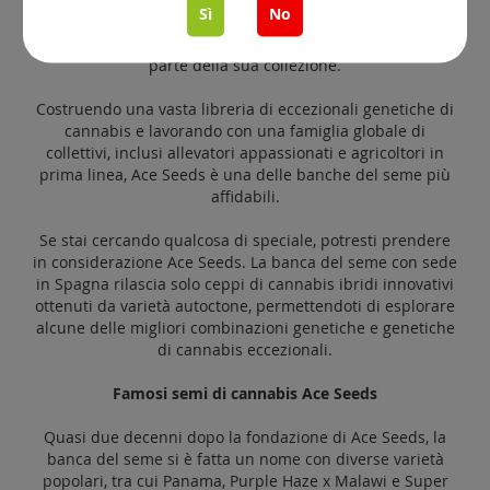
Sì
No
Cambogia e Filippine. E per aver aperto la strada
offrendo analisi di cannabinoidi e terpeni della maggior
parte della sua collezione.
Costruendo una vasta libreria di eccezionali genetiche di
cannabis e lavorando con una famiglia globale di
collettivi, inclusi allevatori appassionati e agricoltori in
prima linea, Ace Seeds è una delle banche del seme più
affidabili.
Se stai cercando qualcosa di speciale, potresti prendere
in considerazione Ace Seeds. La banca del seme con sede
in Spagna rilascia solo ceppi di cannabis ibridi innovativi
ottenuti da varietà autoctone, permettendoti di esplorare
alcune delle migliori combinazioni genetiche e genetiche
di cannabis eccezionali.
Famosi semi di cannabis Ace Seeds
Quasi due decenni dopo la fondazione di Ace Seeds, la
banca del seme si è fatta un nome con diverse varietà
popolari, tra cui Panama, Purple Haze x Malawi e Super