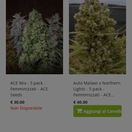
Sale
Blog
ACE Mix - 5 pack -
Auto Malawi x Northern
Femminizzati - ACE
Lights - 5 pack -
Seeds
Femminizzati - ACE
Seeds
€ 30.00
€ 40.00
Non Disponibile
Aggiungi al Carrello