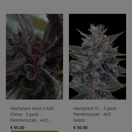
Hashplant Haze X Kali
Hashplant S1 - 5 pack -
China - 5 pack -
Femminizzati - ACE
Femminizzati - ACE
Seeds
Seeds
€ 65.00
€ 50.00