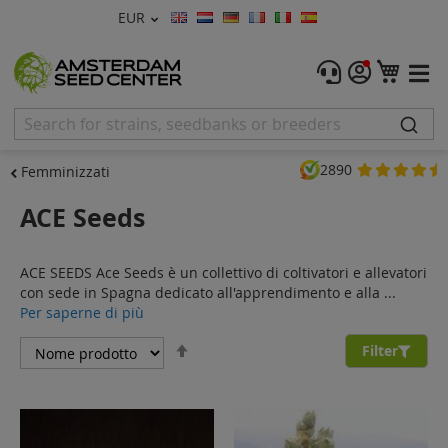
Valuta
EUR
Lingua
Menu
Carre
Semi di Cannabis
Femminizzati
2890
Femminizzati
Autofiorenti
ACE Seeds
Regolari
ACE SEEDS Ace Seeds è un collettivo di coltivatori e allevatori
CBD Shop
con sede in Spagna dedicato all'apprendimento e alla ...
Per saperne di più
Vapor Shop
Imposta
Filter
la
Accessori
direzione
decrescente
Promos