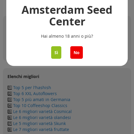
Amsterdam Seed
Center
Qualità affidabile, Consegna sicura
Pagamento sicuro e protetto
✅
Hai almeno 18 anni o più?
Spedizione veloce e discreta
✅
UE: 3-5 giorni, Mondo: 5-21 giorni
✅
Sì
No
Spedizione con tracciamento
✅
Elenchi migliori
1️⃣
Top 5 per l'hashish
2️⃣
Top 6 XXL Autoflowers
3️⃣
Top 5 più amati in Germania
4️⃣
Top 10 Coffeeshop Classics
5️⃣
Le 6 migliori varietà Cosmical
6️⃣
Le 6 migliori varietà olandesi
7️⃣
Le 5 migliori varietà Skunk
8️⃣
Le 7 migliori varietà fruttate