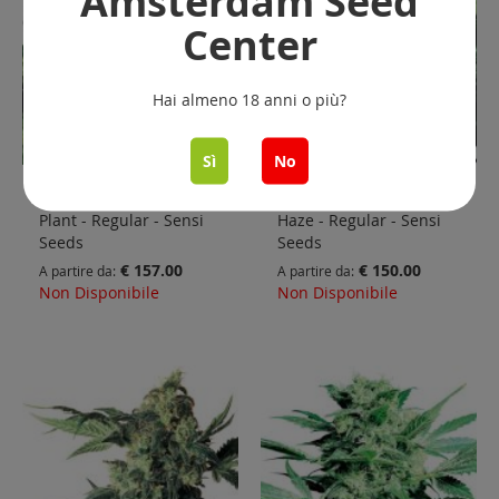
Amsterdam Seed
Center
Hai almeno 18 anni o più?
Sì
No
Mr. Nice G13 X Hash
Northern Lights #5 X
Plant - Regular - Sensi
Haze - Regular - Sensi
Seeds
Seeds
€ 157.00
€ 150.00
A partire da
A partire da
Non Disponibile
Non Disponibile