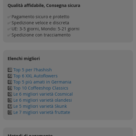
Qualità affidabile, Consegna sicura
Pagamento sicuro e protetto
✅
Spedizione veloce e discreta
✅
UE: 3-5 giorni, Mondo: 5-21 giorni
✅
Spedizione con tracciamento
✅
Elenchi migliori
1️⃣
Top 5 per l'hashish
2️⃣
Top 6 XXL Autoflowers
3️⃣
Top 5 più amati in Germania
4️⃣
Top 10 Coffeeshop Classics
5️⃣
Le 6 migliori varietà Cosmical
6️⃣
Le 6 migliori varietà olandesi
7️⃣
Le 5 migliori varietà Skunk
8️⃣
Le 7 migliori varietà fruttate
Metodi di pagamento