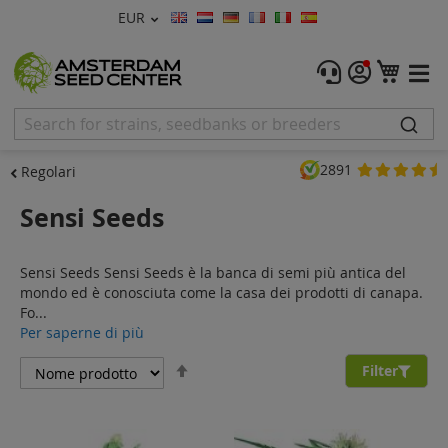
Valuta
EUR
Lingua
Menu
Carre
Semi di Cannabis
Femminizzati
2891
Regolari
Autofiorenti
Sensi Seeds
Regolari
Sensi Seeds Sensi Seeds è la banca di semi più antica del
CBD Shop
mondo ed è conosciuta come la casa dei prodotti di canapa.
Fo...
Vapor Shop
Per saperne di più
Imposta
Accessori
Filter
la
direzione
Promos
decrescente