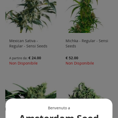
Mexican Sativa -
Michka - Regular - Sensi
Regular - Sensi Seeds
Seeds
€ 24.00
€ 52.00
A partire da
Non Disponibile
Non Disponibile
Benvenuto a