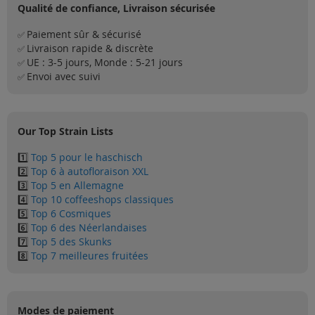
Qualité de confiance, Livraison sécurisée
Paiement sûr & sécurisé
✅
Livraison rapide & discrète
✅
UE : 3-5 jours, Monde : 5-21 jours
✅
Envoi avec suivi
✅
Our Top Strain Lists
1️⃣
Top 5 pour le haschisch
2️⃣
Top 6 à autofloraison XXL
3️⃣
Top 5 en Allemagne
4️⃣
Top 10 coffeeshops classiques
5️⃣
Top 6 Cosmiques
6️⃣
Top 6 des Néerlandaises
7️⃣
Top 5 des Skunks
8️⃣
Top 7 meilleures fruitées
Modes de paiement