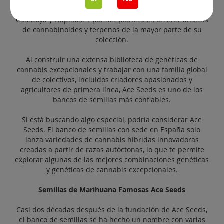
van desde Brasil, Panamá y México hasta Vietnam,
Camboya y Filipinas. Y por ser pionera en ofrecer análisis
de cannabinoides y terpenos de la mayor parte de su
colección.
Al construir una extensa biblioteca de genéticas de
cannabis excepcionales y trabajar con una familia global
de colectivos, incluidos criadores apasionados y
agricultores de primera línea, Ace Seeds es uno de los
bancos de semillas más confiables.
Si está buscando algo especial, podría considerar Ace
Seeds. El banco de semillas con sede en España solo
lanza variedades de cannabis híbridas innovadoras
creadas a partir de razas autóctonas, lo que te permite
explorar algunas de las mejores combinaciones genéticas
y genéticas de cannabis excepcionales.
Semillas de Marihuana Famosas Ace Seeds
Casi dos décadas después de la fundación de Ace Seeds,
el banco de semillas se ha hecho un nombre con varias