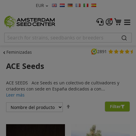
Moneda
EUR
Lenguaje
Menu
Mi ce
Semillas de Marihuana
Feminizadas
2891
Feminizadas
Autoflorecientes
ACE Seeds
Regulares
ACE SEEDS Ace Seeds es un colectivo de cultivadores y
CBD Shop
criadores con sede en España dedicados a con...
Leer más
Vapor Shop
Fijar
Filter
Dirección
Accessorios
Descendente
Promos