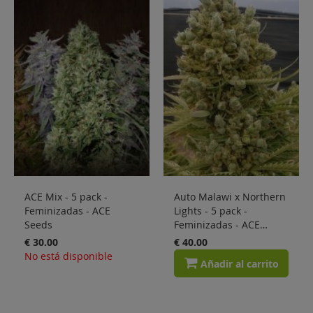
Sale
Blog
ACE Mix - 5 pack -
Auto Malawi x Northern
Feminizadas - ACE
Lights - 5 pack -
Seeds
Feminizadas - ACE
Seeds
€ 30.00
€ 40.00
No está disponible
Añadir al carrito