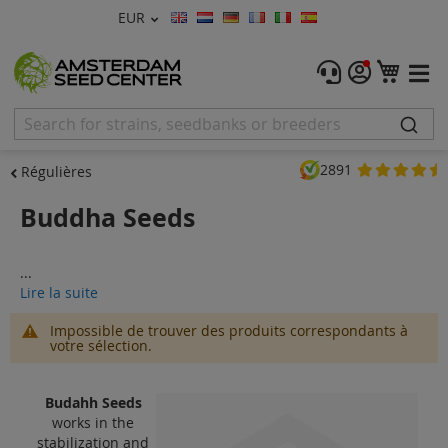
Devise
EUR
Langue
Menu
Mon 
Graines De Cannabis
Féminisée
2891
Régulières
Autofleurrissante
Buddha Seeds
Régulières
...
CBD Shop
Lire la suite
Vapor Shop
Impossible de trouver des produits correspondants à
votre sélection.
Accessoires
Budahh Seeds
Promos
works in the
stabilization and