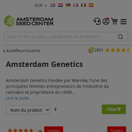
Devise
EUR
Langue
Menu
Mon 
Graines De Cannabis
Féminisée
2891
Autofleurrissante
Autofleurrissante
Amsterdam Genetics
Régulières
Amsterdam Genetics Fondée par Mariska, l'une des
CBD Shop
principales femmes entrepreneurs de l'industrie du
cannabis et propriétaire du célèb...
Vapor Shop
Lire la suite
Par
Accessoires
Filter
ordre
décroissant
Promos
Évaluation:
Soldes
Soldes