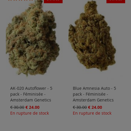
Solden
93%
Blog
AK-020 Autoflower - 5
Blue Amnesia Auto - 5
pack - Féminisée -
pack - Féminisée -
Amsterdam Genetics
Amsterdam Genetics
€ 30.00
€ 24.00
€ 30.00
€ 24.00
En rupture de stock
En rupture de stock