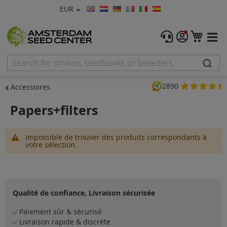
Devise
EUR
Langue
Menu
Mon 
Graines De Cannabis
Féminisée
2890
Accessoires
Autofleurrissante
Papers+filters
Régulières
Impossible de trouver des produits correspondants à
CBD Shop
votre sélection.
Vapor Shop
Accessoires
Qualité de confiance, Livraison sécurisée
Promos
Paiement sûr & sécurisé
✅
Livraison rapide & discrète
✅