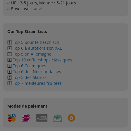
UE : 3-5 jours, Monde : 5-21 jours
Solden
✅
Envoi avec suivi
✅
Blog
Our Top Strain Lists
1️⃣
Top 5 pour le haschisch
2️⃣
Top 6 à autofloraison XXL
3️⃣
Top 5 en Allemagne
4️⃣
Top 10 coffeeshops classiques
5️⃣
Top 6 Cosmiques
6️⃣
Top 6 des Néerlandaises
7️⃣
Top 5 des Skunks
8️⃣
Top 7 meilleures fruitées
Modes de paiement