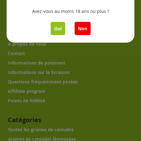
Information
Avez-vous au moins 18 ans ou plus ?
Comment germer?
Culture du cannabis?
Oui
Non
Grow Reports?
À propos de nous
Contact
Informations de paiement
Informations sur la livraison
Questions fréquemment posées
Affiliate program
Points de fidélité
Catégories
Toutes les graines de cannabis
Graines de cannabis féminisées