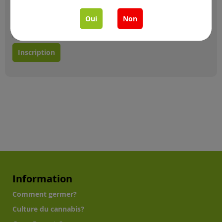
Oui
Non
Inscription
Information
Comment germer?
Culture du cannabis?