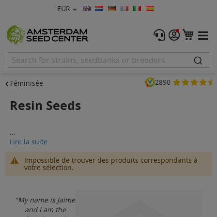
Devise
EUR
Langue
Menu
Mon 
Graines De Cannabis
Féminisée
2890
Féminisée
Autofleurrissante
Resin Seeds
Régulières
...
CBD Shop
Lire la suite
Vapor Shop
Impossible de trouver des produits correspondants à
votre sélection.
Accessoires
"My name is Jaime
Promos
and I am the