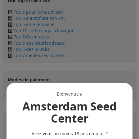
Our Top Strain Lists
1️⃣
Top 5 pour le haschisch
2️⃣
Top 6 à autofloraison XXL
3️⃣
Top 5 en Allemagne
4️⃣
Top 10 coffeeshops classiques
5️⃣
Top 6 Cosmiques
6️⃣
Top 6 des Néerlandaises
7️⃣
Top 5 des Skunks
8️⃣
Top 7 meilleures fruitées
Modes de paiement
Bienvenue à
Amsterdam Seed
Center
-10%
sur votre première commande !
Inscrivez-vous pour recevoir des nouveautés, offres
spéciales et mises à jour de produits.
Avez-vous au moins 18 ans ou plus ?