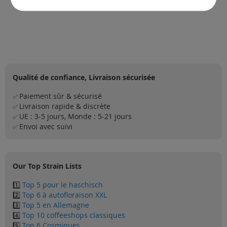
Retour au sommet
Qualité de confiance, Livraison sécurisée
Paiement sûr & sécurisé
✅
Livraison rapide & discrète
✅
UE : 3-5 jours, Monde : 5-21 jours
✅
Envoi avec suivi
✅
Our Top Strain Lists
1️⃣
Top 5 pour le haschisch
2️⃣
Top 6 à autofloraison XXL
3️⃣
Top 5 en Allemagne
4️⃣
Top 10 coffeeshops classiques
5️⃣
Top 6 Cosmiques