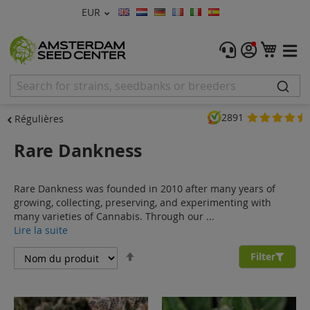
Devise
EUR
Langue
Menu
Mon 
Graines De Cannabis
Féminisée
2891
Régulières
Autofleurrissante
Rare Dankness
Régulières
Rare Dankness was founded in 2010 after many years of
CBD Shop
growing, collecting, preserving, and experimenting with
many varieties of Cannabis. Through our ...
Vapor Shop
Lire la suite
Par
Accessoires
Filter
ordre
décroissant
Promos