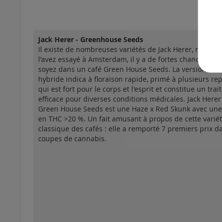
Jack Herer - Greenhouse Seeds
Il existe de nombreuses variétés de Jack Herer, mais si
l'avez essayé à Amsterdam, il y a de fortes chances qu
soyez dans un café Green House Seeds. La version GHS
hybride indica à floraison rapide, primé à plusieurs rep
qui est fort pour le corps et l'esprit et constitue un tra
efficace pour diverses conditions médicales. Jack Herer
Green House Seeds est une Haze x Red Skunk avec une
en THC >20 %. Un fait amusant à propos de cette varié
classique des cafés : elle a remporté 7 premiers prix d
coupes de cannabis.