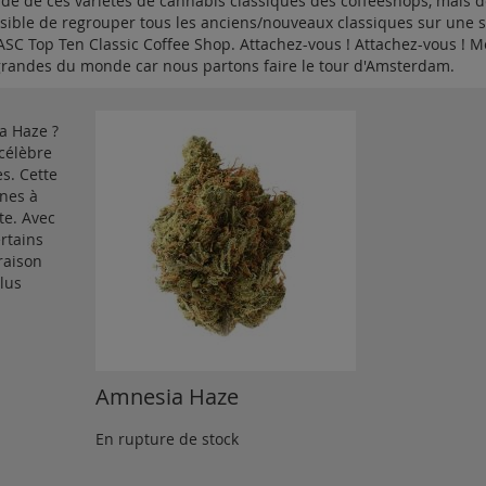
ende de ces variétés de cannabis classiques des coffeeshops, mais 
sible de regrouper tous les anciens/nouveaux classiques sur une 
 ASC Top Ten Classic Coffee Shop. Attachez-vous ! Attachez-vous ! M
 grandes du monde car nous partons faire le tour d'Amsterdam.
a Haze ?
 célèbre
s. Cette
ines à
te. Avec
rtains
raison
lus
Amnesia Haze
En rupture de stock