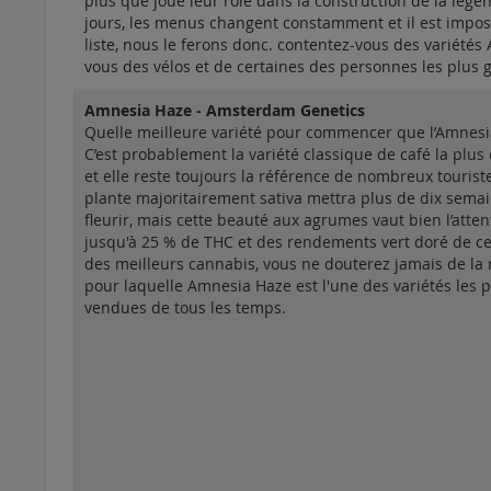
plus que joué leur rôle dans la construction de la lég
jours, les menus changent constamment et il est impos
liste, nous le ferons donc. contentez-vous des variétés
vous des vélos et de certaines des personnes les plus
Amnesia Haze - Amsterdam Genetics
Quelle meilleure variété pour commencer que l’Amnesi
C’est probablement la variété classique de café la plus
et elle reste toujours la référence de nombreux touriste
plante majoritairement sativa mettra plus de dix sema
fleurir, mais cette beauté aux agrumes vaut bien l’atten
jusqu'à 25 % de THC et des rendements vert doré de ce
des meilleurs cannabis, vous ne douterez jamais de la 
pour laquelle Amnesia Haze est l'une des variétés les p
vendues de tous les temps.