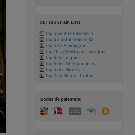
Our Top Strain Lists
1️⃣
Top 5 pour le haschisch
2️⃣
Top 6 à autofloraison XXL
3️⃣
Top 5 en Allemagne
4️⃣
Top 10 coffeeshops classiques
5️⃣
Top 6 Cosmiques
6️⃣
Top 6 des Néerlandaises
7️⃣
Top 5 des Skunks
8️⃣
Top 7 meilleures fruitées
Modes de paiement