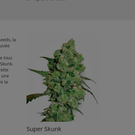
eeds, la
ouvée
de tous
 Skunk.
cette
a une
e la
Super Skunk