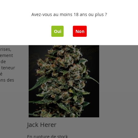
Avez-vous au moins 18 ans ou plus ?
 vous
Oui
Non
e vous
 est un
rises,
itement
 de
 teneur
té
ans des
Jack Herer
En rupture de stock