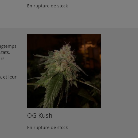
En rupture de stock
,
longtemps
États.
urs
, et leur
OG Kush
En rupture de stock