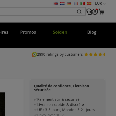
Devise
EUR
Langue
Mon 
ires
Promos
Solden
Blog
2890
ratings by customers
Qualité de confiance, Livraison
sécurisée
Paiement sûr & sécurisé
✅
Livraison rapide & discrète
✅
UE : 3-5 jours, Monde : 5-21 jours
✅
Envoi avec suivi
✅