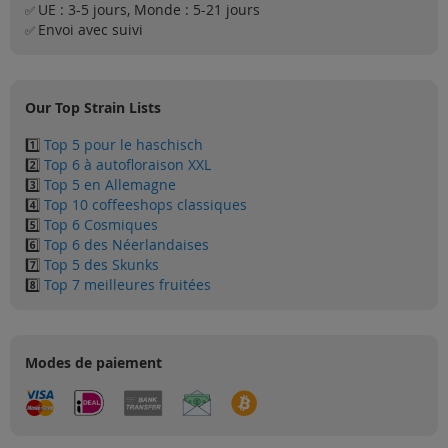
UE : 3-5 jours, Monde : 5-21 jours
Solden
✅
Envoi avec suivi
✅
Blog
Our Top Strain Lists
1️⃣
Top 5 pour le haschisch
2️⃣
Top 6 à autofloraison XXL
3️⃣
Top 5 en Allemagne
4️⃣
Top 10 coffeeshops classiques
5️⃣
Top 6 Cosmiques
6️⃣
Top 6 des Néerlandaises
7️⃣
Top 5 des Skunks
8️⃣
Top 7 meilleures fruitées
Modes de paiement