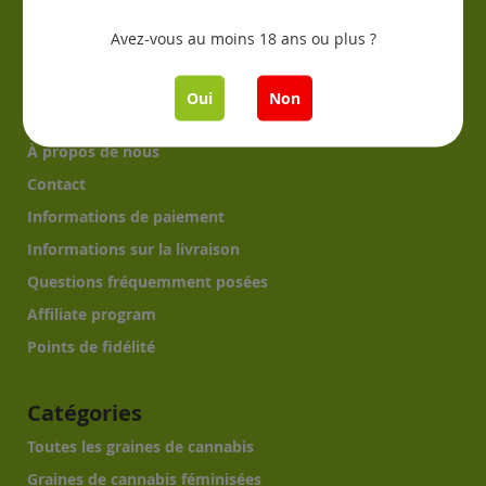
Information
Avez-vous au moins 18 ans ou plus ?
Comment germer?
Culture du cannabis?
Oui
Non
Grow Reports?
À propos de nous
Contact
Informations de paiement
Informations sur la livraison
Questions fréquemment posées
Affiliate program
Points de fidélité
Catégories
Toutes les graines de cannabis
Graines de cannabis féminisées