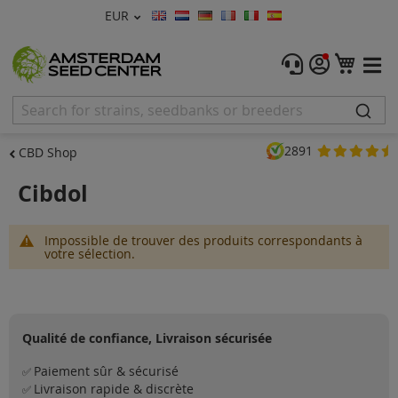
Devise
EUR
Langue
Menu
Mon 
Graines De Cannabis
Féminisée
2891
CBD Shop
Autofleurrissante
Cibdol
Régulières
Impossible de trouver des produits correspondants à
CBD Shop
votre sélection.
Vapor Shop
Accessoires
Qualité de confiance, Livraison sécurisée
Promos
Paiement sûr & sécurisé
✅
Livraison rapide & discrète
✅