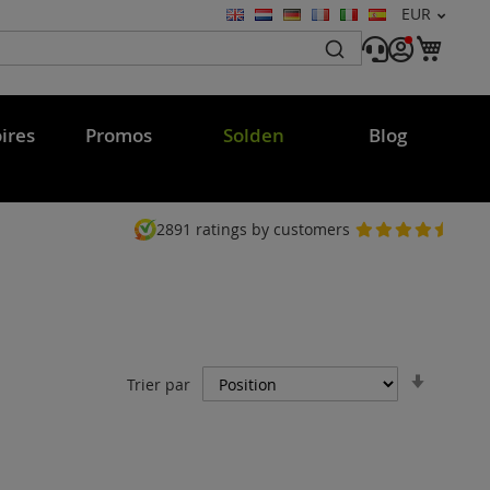
Devise
EUR
Langue
Mon 
ires
Promos
Solden
Blog
2891
ratings by customers
Par
Trier par
ordre
croissa