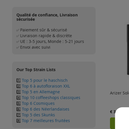
Qualité de confiance, Livraison
sécurisée
Paiement sûr & sécurisé
✅
Livraison rapide & discrète
✅
UE : 3-5 jours, Monde : 5-21 jours
✅
Envoi avec suivi
✅
Our Top Strain Lists
1️⃣
Top 5 pour le haschisch
2️⃣
Top 6 à autofloraison XXL
3️⃣
Top 5 en Allemagne
Arizer So
4️⃣
Top 10 coffeeshops classiques
5️⃣
Top 6 Cosmiques
6️⃣
Top 6 des Néerlandaises
€ 329.00
7️⃣
Top 5 des Skunks
8️⃣
Top 7 meilleures fruitées
Ajo