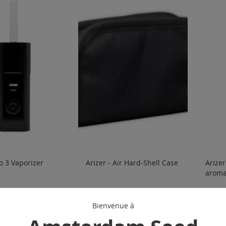
lo 3 Vaporizer
Arizer - Air Hard-Shell Case
Arizer
aroma
€ 26.50
€ 14.5
Bienvenue à
uter au panier
Ajouter au panier