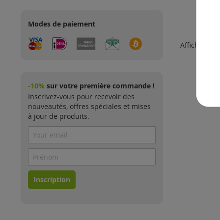
Modes de paiement
Afficher
-10%
sur votre première commande !
Inscrivez-vous pour recevoir des
nouveautés, offres spéciales et mises
à jour de produits.
Inscription