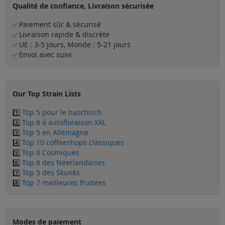
Qualité de confiance, Livraison sécurisée
Paiement sûr & sécurisé
✅
Livraison rapide & discrète
✅
UE : 3-5 jours, Monde : 5-21 jours
✅
Envoi avec suivi
✅
Our Top Strain Lists
1️⃣
Top 5 pour le haschisch
2️⃣
Top 6 à autofloraison XXL
3️⃣
Top 5 en Allemagne
4️⃣
Top 10 coffeeshops classiques
5️⃣
Top 6 Cosmiques
6️⃣
Top 6 des Néerlandaises
7️⃣
Top 5 des Skunks
8️⃣
Top 7 meilleures fruitées
Modes de paiement