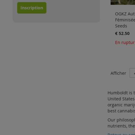
Inscription
OGKZ Auto
Féminisé
Seeds
€ 52.50
En ruptur
Afficher
Humboldt is t
United States
organic marij
best cannabis
Our philosoph
nutrients, th
Retour au s