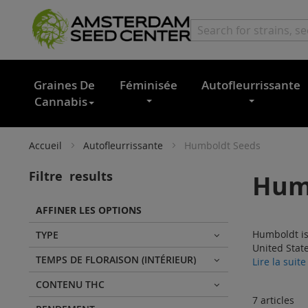
Graines De
Féminisée
Autofleurrissante
Cannabis
Accueil
Autofleurrissante
Humboldt Seeds
Filtre
results
Hum
AFFINER LES OPTIONS
Humboldt is
TYPE
United State
TEMPS DE FLORAISON (INTÉRIEUR)
Lire la suite
CONTENU THC
7
articles