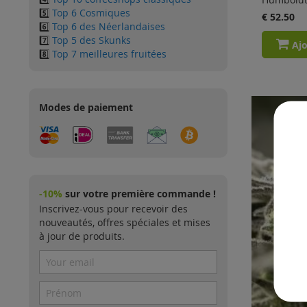
5️⃣
Top 6 Cosmiques
€ 52.50
6️⃣
Top 6 des Néerlandaises
7️⃣
Top 5 des Skunks
Ajo
8️⃣
Top 7 meilleures fruitées
Modes de paiement
-10%
sur votre première commande !
Inscrivez-vous pour recevoir des
nouveautés, offres spéciales et mises
à jour de produits.