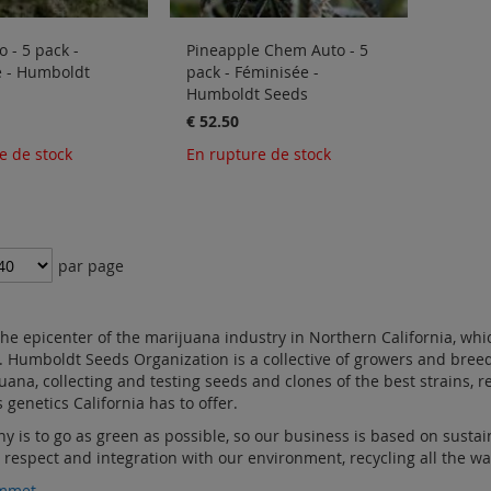
 - 5 pack -
Pineapple Chem Auto - 5
e - Humboldt
pack - Féminisée -
Humboldt Seeds
€ 52.50
e de stock
En rupture de stock
par page
he epicenter of the marijuana industry in Northern California, wh
. Humboldt Seeds Organization is a collective of growers and breed
uana, collecting and testing seeds and clones of the best strains, r
 genetics California has to offer.
y is to go as green as possible, so our business is based on sustai
e respect and integration with our environment, recycling all the w
ommet