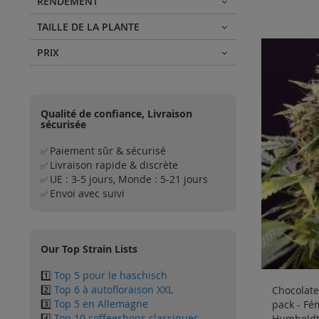
RENDEMENT
TAILLE DE LA PLANTE
PRIX
Qualité de confiance, Livraison
sécurisée
Paiement sûr & sécurisé
✅
Livraison rapide & discrète
✅
UE : 3-5 jours, Monde : 5-21 jours
✅
Envoi avec suivi
✅
Our Top Strain Lists
1️⃣
Top 5 pour le haschisch
2️⃣
Top 6 à autofloraison XXL
Chocolate
3️⃣
Top 5 en Allemagne
pack - Fé
4️⃣
Top 10 coffeeshops classiques
Humboldt