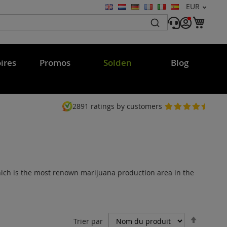
Devise
EUR
Langue
Mon 
ires
Promos
Solden
Blog
2891
ratings by customers
hich is the most renown marijuana production area in the
Par
Trier par
ordre