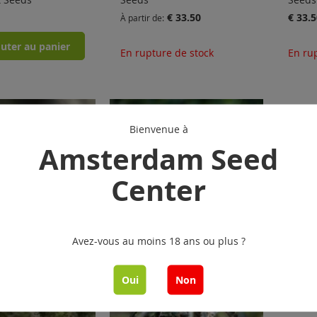
€ 33.50
€ 33.5
À partir de
uter au panier
En rupture de stock
En ru
Bienvenue à
Amsterdam Seed
Center
Avez-vous au moins 18 ans ou plus ?
Oui
Non