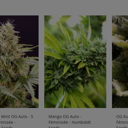
 Mint OG Auto - 5
Mango OG Auto -
OG Kus
minisée -
Féminisée - Humboldt
Fémin
 Seeds
Seeds
Seeds