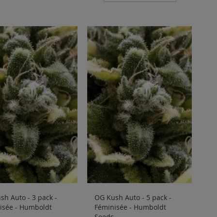
décrois
h Auto - 3 pack -
OG Kush Auto - 5 pack -
isée - Humboldt
Féminisée - Humboldt
Seeds