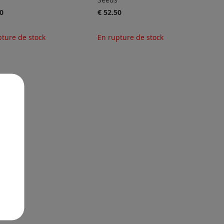
0
€ 52.50
pture de stock
En rupture de stock