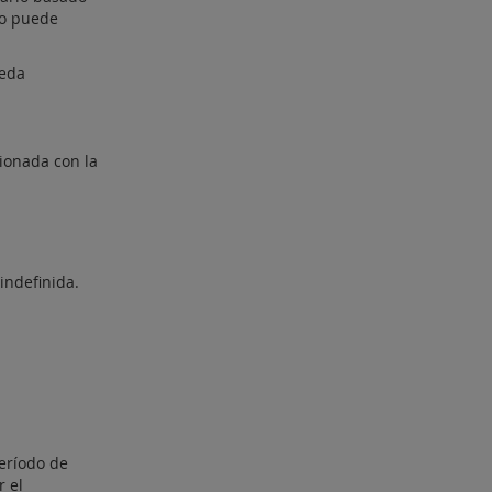
 o puede
ueda
cionada con la
indefinida.
período de
 el