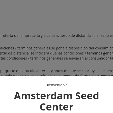
r oferta del empresario y a cada acuerdo de distancia finalizado en
ondiciones / términos generales se pone a disposición del consumido
rdo de distancia, se indicará que las condiciones / términos gener
stas condiciones / términos generales se enviarán al consumidor t
perjuicio del artículo anterior y antes de que se concluya el acuer
 se puede poner a disposición del consumidor de forma electrónica 
duradero. Si esto no es razonablemente posible, antes de que se 
Bienvenido a
e encontrar las condiciones / términos generales electrónicamente
Amsterdam Seed
án electrónicamente o de otra manera al consumidor sin costo adici
enerales, también sean aplicables condiciones específicas de prod
Center
 de condiciones / términos conflictivos, el consumidor puede apelar
 para el consumidor