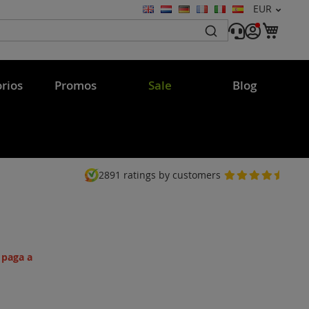
Moneda
EUR
Lenguaje
Mi c
rios
Promos
Sale
Blog
2891
ratings by customers
 paga a