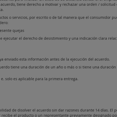
l acuerdo, tiene derecho a motivar y rechazar una orden / solicitud
ta.
uctos o servicios, por escrito o de tal manera que el consumidor p
dero:
resente quejas
 ejecutar el derecho de desistimiento y una indicación clara rela
aya enviado esta información antes de la ejecución del acuerdo.
cuerdo tiene una duración de un año o más o si tiene una duración 
 e. solo es aplicable para la primera entrega.
lidad de disolver el acuerdo sin dar razones durante 14 días. El 
 recibe el producto o un representante previamente designado por