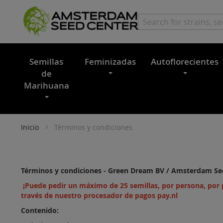
Semillas
Feminizadas
Autoflorecientes
de
Marihuana
Inicio
Términos y condiciones
Términos y condiciones - Green Dream BV / Amsterdam Se
¡Puede pedir un máximo de 25 semillas, por persona, por
través de nuestro procesador de pagos pay.nl
Contenido: