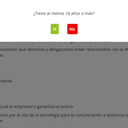
¿Tiene al menos 18 años o más?
ificaciones, esto se mencionará enfáticamente.
Sí
No
 productos y servicios ofrecidos. La descripción es suficientemente
s productos / servicios. Las imágenes utilizadas por el emprende
os errores obvios y los errores no obligan al emprendedor.
onsumidor qué derechos y obligaciones están relacionados con la o
a:
esarias
 cual el empresario garantiza el precio
costos por el uso de la tecnología para la comunicación a distancia 
ón