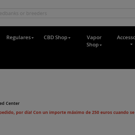
Regulares
CBD Shop
Vapor
Accesso
Shop
ed Center
 pedido, por día! Con un importe máximo de 250 euros cuando se