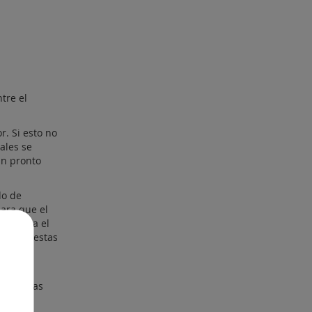
tre el
r. Si esto no
ales se
an pronto
do de
para que el
concluya el
 y que estas
onal .
uctos y
 sobre las