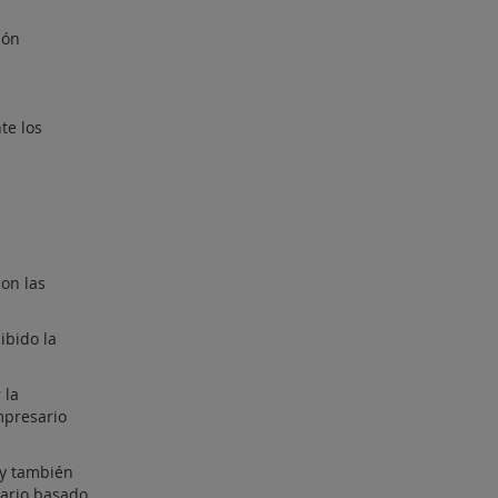
ión
te los
con las
ibido la
 la
mpresario
 y también
sario basado