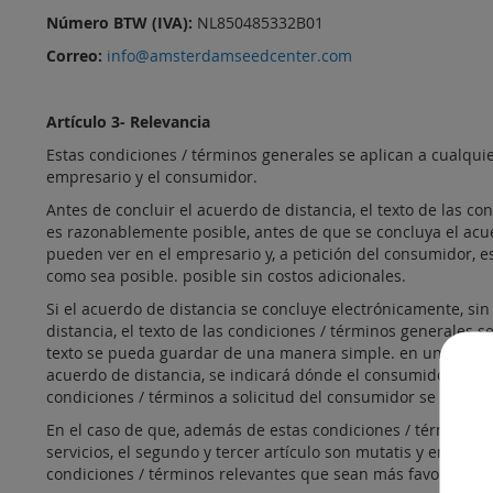
Número BTW (IVA):
NL850485332B01
Correo:
info@amsterdamseedcenter.com
Artículo 3- Relevancia
Estas condiciones / términos generales se aplican a cualquie
empresario y el consumidor.
Antes de concluir el acuerdo de distancia, el texto de las c
es razonablemente posible, antes de que se concluya el acue
pueden ver en el empresario y, a petición del consumidor, e
como sea posible. posible sin costos adicionales.
Si el acuerdo de distancia se concluye electrónicamente, sin 
distancia, el texto de las condiciones / términos generales
texto se pueda guardar de una manera simple. en un medio 
acuerdo de distancia, se indicará dónde el consumidor pued
condiciones / términos a solicitud del consumidor se enviar
En el caso de que, además de estas condiciones / términos g
servicios, el segundo y tercer artículo son mutatis y en caso
condiciones / términos relevantes que sean más favorables