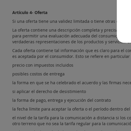
Artículo 4- Oferta
Si una oferta tiene una validez limitada o tiene otras espec
La oferta contiene una descripción completa y precisa de los
para permitir una evaluación adecuada del consumidor de lo
verdaderas representaciones de los productos y servicios. L
Cada oferta contiene tal información que es claro para el c
es aceptada por el consumidor. Esto se refiere en particular 
precio con impuestos incluidos
posibles costos de entrega
la forma en que se ha celebrado el acuerdo y las firmas nec
si aplicar el derecho de desistimiento
la forma de pago, entrega y ejecución del contrato
la fecha límite para aceptar la oferta o el período dentro del
el nivel de la tarifa para la comunicación a distancia si los 
otro terreno que no sea la tarifa regular para la comunicaci