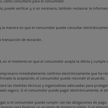
así, cómo consultarlo para el consumidor
, puede verificar y, si es necesario, también restaurar la informac
o y la manera en que el consumidor puede consultar electrónicamen
 transacción de duración.
fo 4, en el momento en que el consumidor acepta la oferta y cumple 
l empresario inmediatamente confirma electrónicamente que ha rec
firmado la aceptación, el consumidor puede rescindir el acuerdo.
mará las medidas técnicas y organizativas adecuadas para proteger
o web seguro. Si el consumidor puede pagar electrónicamente, el e
legal, si el consumidor puede cumplir con las obligaciones de pago,
cesarios para finalizar un acuerdo de distancia sólida. Si el empre