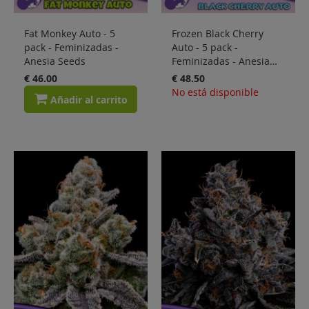
Fat Monkey Auto - 5
Frozen Black Cherry
pack - Feminizadas -
Auto - 5 pack -
Anesia Seeds
Feminizadas - Anesia
Seeds
€ 46.00
€ 48.50
No está disponible
Añadir al carrito