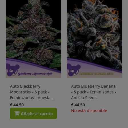
Sale
Blog
Auto Blackberry
Auto Blueberry Banana
Moonrocks - 5 pack -
- 5 pack - Feminizadas -
Feminizadas - Anesia
Anesia Seeds
Seeds
€ 44.50
€ 44.50
No está disponible
Añadir al carrito