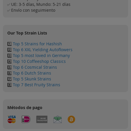
UE: 3-5 días, Mundo: 5-21 días
✅
Envío con seguimiento
✅
Our Top Strain Lists
1️⃣
Top 5 Strains for Hashish
2️⃣
Top 6 XXL Yielding Autoflowers
3️⃣
Top 5 most loved in Germany
4️⃣
Top 10 Coffeeshop Classics
5️⃣
Top 6 Cosmical Strains
6️⃣
Top 6 Dutch Strains
7️⃣
Top 5 Skunk Strains
8️⃣
Top 7 Best Fruity Strains
Métodos de pago