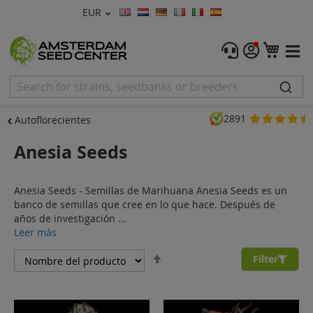
Moneda
EUR
Lenguaje
Menu
Mi ce
Semillas de Marihuana
Feminizadas
2891
Autoflorecientes
Autoflorecientes
Anesia Seeds
Regulares
Anesia Seeds - Semillas de Marihuana Anesia Seeds es un
CBD Shop
banco de semillas que cree en lo que hace. Después de
años de investigación ...
Vapor Shop
Leer más
Fijar
Accessorios
Filter
Dirección
Descendente
Promos