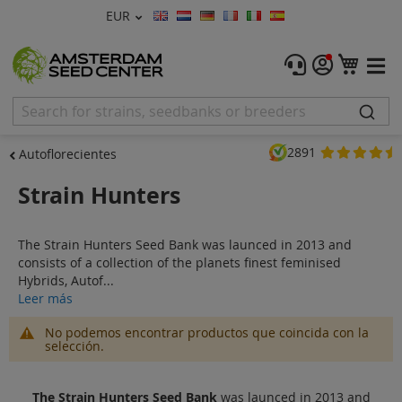
Moneda
EUR
Lenguaje
Menu
Mi ce
Semillas de Marihuana
Feminizadas
2891
Autoflorecientes
Autoflorecientes
Strain Hunters
Regulares
The Strain Hunters Seed Bank was launced in 2013 and
CBD Shop
consists of a collection of the planets finest feminised
Hybrids, Autof...
Vapor Shop
Leer más
Accessorios
No podemos encontrar productos que coincida con la
selección.
Promos
The Strain Hunters Seed Bank
was launced in 2013 and