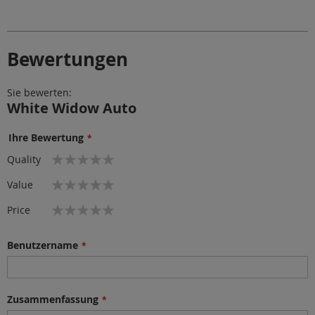
Bewertungen
Sie bewerten:
White Widow Auto
Ihre Bewertung
1
2
3
4
5
Quality
star
stars
stars
stars
stars
1
2
3
4
5
Value
star
stars
stars
stars
stars
1
2
3
4
5
Price
star
stars
stars
stars
stars
Benutzername
Zusammenfassung