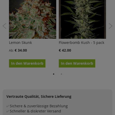
Lemon Skunk
Flowerbomb Kush - 5 pack
Whi
€ 34.00
€ 42.00
€ 3
Ab
In den Warenkorb
In den Warenkorb
In
Vertraute Qualität, Sichere Lieferung
Sichere & zuverlässige Bezahlung
✅
Schneller & diskreter Versand
✅