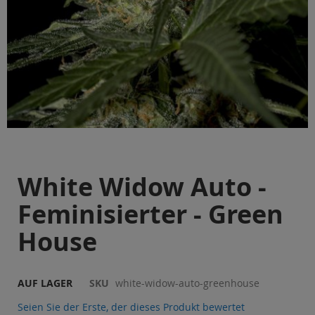
Sale
Blog
Zum
White Widow Auto -
Anfang
der
Feminisierter - Green
Bildgalerie
springen
House
AUF LAGER
SKU
white-widow-auto-greenhouse
Seien Sie der Erste, der dieses Produkt bewertet