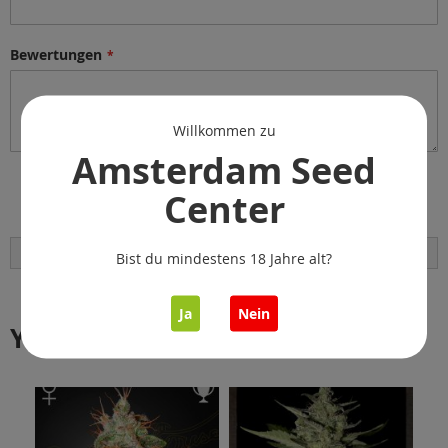
Bewertungen
Willkommen zu
Amsterdam Seed
Center
Bewertung abschicken
Bist du mindestens 18 Jahre alt?
Ja
Nein
You might also like