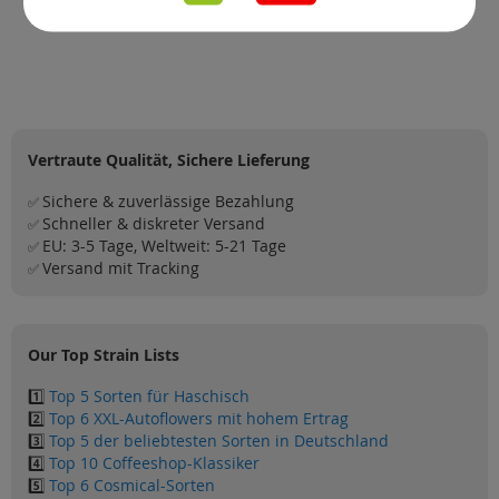
Vertraute Qualität, Sichere Lieferung
Sichere & zuverlässige Bezahlung
✅
Schneller & diskreter Versand
✅
EU: 3-5 Tage, Weltweit: 5-21 Tage
✅
Versand mit Tracking
✅
Our Top Strain Lists
1️⃣
Top 5 Sorten für Haschisch
2️⃣
Top 6 XXL-Autoflowers mit hohem Ertrag
3️⃣
Top 5 der beliebtesten Sorten in Deutschland
4️⃣
Top 10 Coffeeshop-Klassiker
5️⃣
Top 6 Cosmical-Sorten