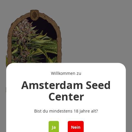
Willkommen zu
Amsterdam Seed
Center
ZZZ... Auto - 5 pack -
Feminisierter - Exotic
Bist du mindestens 18 Jahre alt?
Seed
€ 35.00
Ja
Nein
Nicht Vorrättig