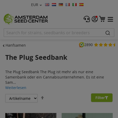
Währung
EUR
Sprache
Menu
Mein
Hanfsamen
Feminisierte
2890
Hanfsamen
Autoflowering
The Plug Seedbank
Reguläre
The Plug Seedbank The Plug ist mehr als nur eine
CBD Shop
Samenbank oder ein Cannabisunternehmen. Es ist eine
Sam...
Vapor Shop
Weiterlesen
Absteigend
Zubehör
Filter
sortieren
Promos