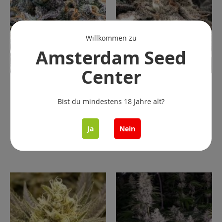
Willkommen zu
Amsterdam Seed
Center
Pina Colada - 6 pack -
Punch the Cake - 6 pack
Feminisierter - The Plug
- Feminisierter - The
Bist du mindestens 18 Jahre alt?
Seeds
Plug Seeds
€ 69.00
€ 69.00
Ja
Nein
Nicht Vorrättig
In den Warenkorb