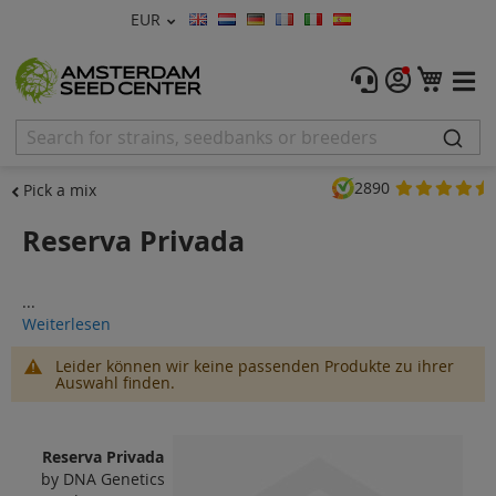
Währung
EUR
Sprache
Menu
Mein
Hanfsamen
Feminisierte
2890
Pick a mix
Autoflowering
Reserva Privada
Reguläre
...
CBD Shop
Weiterlesen
Vapor Shop
Leider können wir keine passenden Produkte zu ihrer
Auswahl finden.
Zubehör
Reserva Privada
Promos
by DNA Genetics