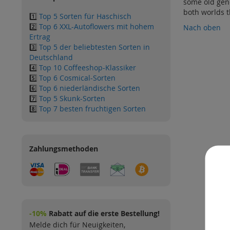
some old gene
both worlds 
1️⃣
Top 5 Sorten für Haschisch
2️⃣
Top 6 XXL-Autoflowers mit hohem
Nach oben
Ertrag
3️⃣
Top 5 der beliebtesten Sorten in
Deutschland
4️⃣
Top 10 Coffeeshop-Klassiker
5️⃣
Top 6 Cosmical-Sorten
6️⃣
Top 6 niederländische Sorten
7️⃣
Top 5 Skunk-Sorten
8️⃣
Top 7 besten fruchtigen Sorten
Zahlungsmethoden
-10%
Rabatt auf die erste Bestellung!
Melde dich für Neuigkeiten,