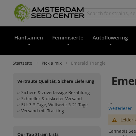
Hanfsamen
Feminisierte
Autoflowering
Startseite
Pick a mix
Emerald Triangle
Emer
Vertraute Qualität, Sichere Lieferung
Sichere & zuverlässige Bezahlung
✅
Schneller & diskreter Versand
✅
...
EU: 3-5 Tage, Weltweit: 5-21 Tage
✅
Weiterlesen
Versand mit Tracking
✅
Leider 
Cannabis See
Our Top Strain Lists