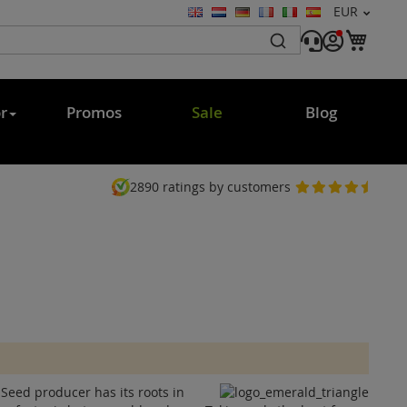
Währung
EUR
Sprache
Mein
r
Promos
Sale
Blog
2890
ratings by customers
eed producer has its roots in