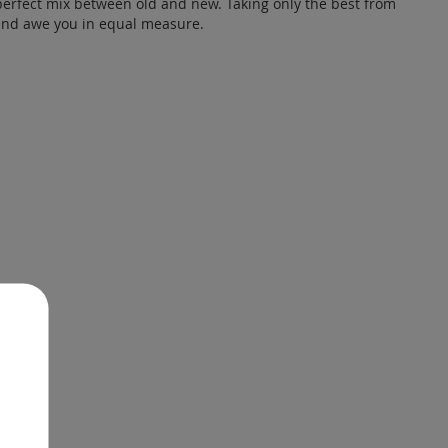
perfect mix between old and new. Taking only the best from
 and awe you in equal measure.