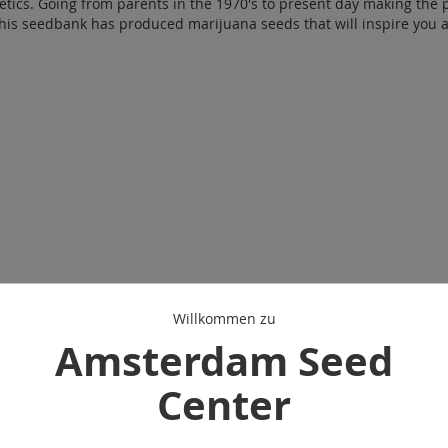
tics. Going from parents in the 1970's to present day making the 
this seedbank has produced marijuana seeds that will inspire you
Willkommen zu
Amsterdam Seed
Center