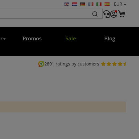
Währung
EUR
Sprache
Mein
r
Promos
Sale
Blog
2891
ratings by customers