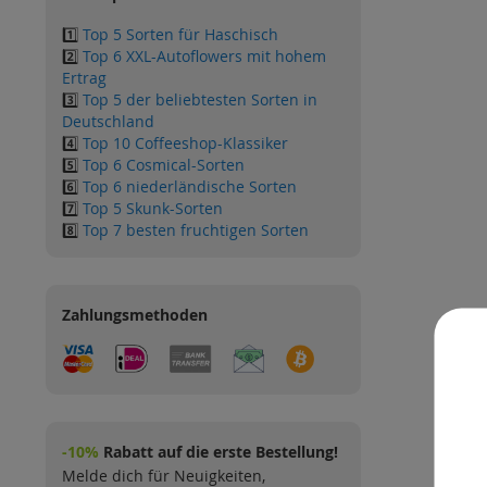
1️⃣
Top 5 Sorten für Haschisch
2️⃣
Top 6 XXL-Autoflowers mit hohem
Ertrag
3️⃣
Top 5 der beliebtesten Sorten in
Deutschland
4️⃣
Top 10 Coffeeshop-Klassiker
5️⃣
Top 6 Cosmical-Sorten
6️⃣
Top 6 niederländische Sorten
7️⃣
Top 5 Skunk-Sorten
8️⃣
Top 7 besten fruchtigen Sorten
Zahlungsmethoden
-10%
Rabatt auf die erste Bestellung!
Melde dich für Neuigkeiten,