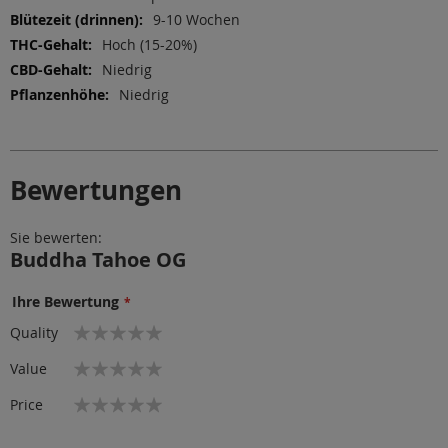
9-10 Wochen
Hoch (15-20%)
Niedrig
Niedrig
Bewertungen
Sie bewerten:
Buddha Tahoe OG
Ihre Bewertung
1
2
3
4
5
Quality
star
stars
stars
stars
stars
1
2
3
4
5
Value
star
stars
stars
stars
stars
1
2
3
4
5
Price
star
stars
stars
stars
stars