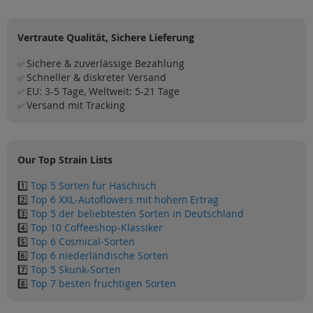
Vertraute Qualität, Sichere Lieferung
Sichere & zuverlässige Bezahlung
✅
Schneller & diskreter Versand
✅
EU: 3-5 Tage, Weltweit: 5-21 Tage
✅
Versand mit Tracking
✅
Our Top Strain Lists
1️⃣
Top 5 Sorten für Haschisch
2️⃣
Top 6 XXL-Autoflowers mit hohem Ertrag
3️⃣
Top 5 der beliebtesten Sorten in Deutschland
4️⃣
Top 10 Coffeeshop-Klassiker
5️⃣
Top 6 Cosmical-Sorten
6️⃣
Top 6 niederländische Sorten
7️⃣
Top 5 Skunk-Sorten
8️⃣
Top 7 besten fruchtigen Sorten