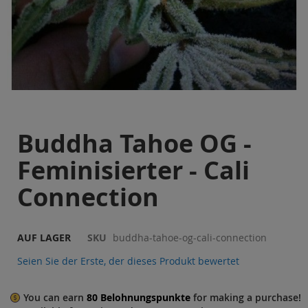
Sale
Blog
Zum
Buddha Tahoe OG -
Anfang
der
Feminisierter - Cali
Bildgalerie
springen
Connection
AUF LAGER
SKU
buddha-tahoe-og-cali-connection
Seien Sie der Erste, der dieses Produkt bewertet
You can earn
80
Belohnungspunkte
for making a purchase!