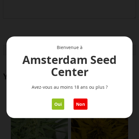
Bienvenue à
Soumettre l’avis
Amsterdam Seed
Center
You might also like
Avez-vous au moins 18 ans ou plus ?
Oui
Non