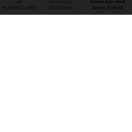
VAT:
Amsterdam,
Amsterdam Seed
NL850485332B01
Netherlands
Center Website