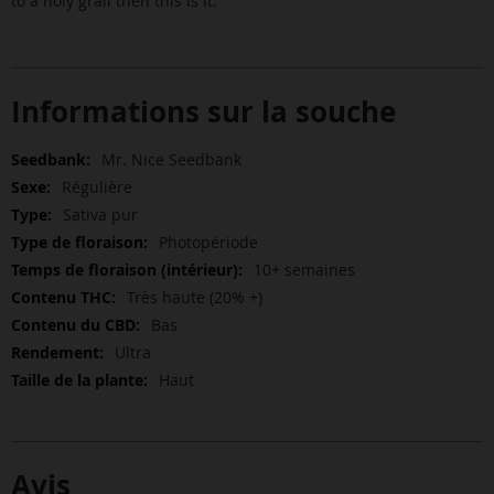
to a holy grail then this is it.
Informations sur la souche
Plus
Mr. Nice Seedbank
d’information
Régulière
Sativa pur
Photopériode
10+ semaines
Très haute (20% +)
Bas
Ultra
Haut
Avis