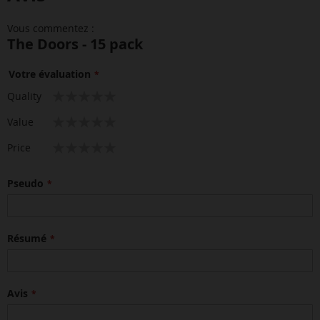
Vous commentez :
The Doors - 15 pack
Votre évaluation
1
2
3
4
5
Quality
star
stars
stars
stars
stars
1
2
3
4
5
Value
star
stars
stars
stars
stars
1
2
3
4
5
Price
star
stars
stars
stars
stars
Pseudo
Résumé
Avis