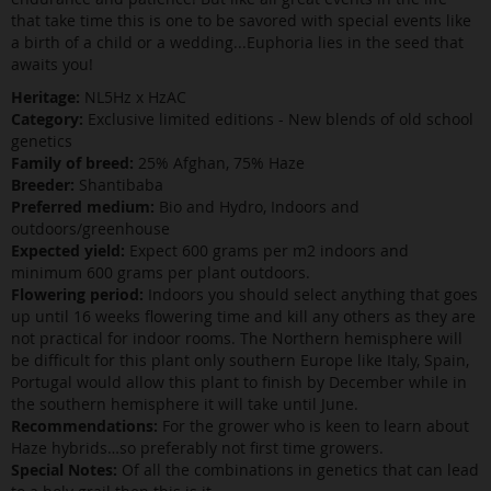
that take time this is one to be savored with special events like
a birth of a child or a wedding...Euphoria lies in the seed that
awaits you!
Heritage:
NL5Hz x HzAC
Category:
Exclusive limited editions - New blends of old school
genetics
Family of breed:
25% Afghan, 75% Haze
Breeder:
Shantibaba
Preferred medium:
Bio and Hydro, Indoors and
outdoors/greenhouse
Expected yield:
Expect 600 grams per m2 indoors and
minimum 600 grams per plant outdoors.
Flowering period:
Indoors you should select anything that goes
up until 16 weeks flowering time and kill any others as they are
not practical for indoor rooms. The Northern hemisphere will
be difficult for this plant only southern Europe like Italy, Spain,
Portugal would allow this plant to finish by December while in
the southern hemisphere it will take until June.
Recommendations:
For the grower who is keen to learn about
Haze hybrids…so preferably not first time growers.
Special Notes:
Of all the combinations in genetics that can lead