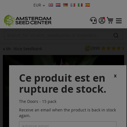
Devise
EUR
Langue
Menu
Mon 
Graines De Cannabis
Féminisée
2890
Mr. Nice Seedbank
Autofleurrissante
Skip
to
Régulières
the
Ce produit est en
end
X
CBD Shop
of
rupture de stock.
the
images
Vapor Shop
gallery
The Doors - 15 pack
Accessoires
Receive an email when the product is back in stock
again.
Promos