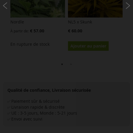
- 15
Nordle
NL5 x Skunk
Ear
€ 57.00
€ 60.00
€ 8
À partir de
En rupture de stock
Ajouter au panier
Aj
Qualité de confiance, Livraison sécurisée
Paiement sûr & sécurisé
✅
Livraison rapide & discrète
✅
UE : 3-5 jours, Monde : 5-21 jours
✅
Envoi avec suivi
✅