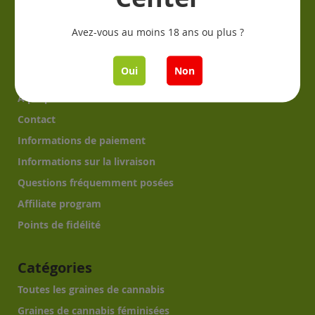
Information
Avez-vous au moins 18 ans ou plus ?
Comment germer?
Culture du cannabis?
Oui
Non
Grow Reports?
À propos de nous
Contact
Informations de paiement
Informations sur la livraison
Questions fréquemment posées
Affiliate program
Points de fidélité
Catégories
Toutes les graines de cannabis
Graines de cannabis féminisées