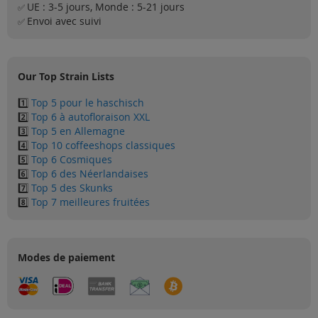
UE : 3-5 jours, Monde : 5-21 jours
Solden
✅
Envoi avec suivi
✅
Blog
Our Top Strain Lists
1️⃣
Top 5 pour le haschisch
2️⃣
Top 6 à autofloraison XXL
3️⃣
Top 5 en Allemagne
4️⃣
Top 10 coffeeshops classiques
5️⃣
Top 6 Cosmiques
6️⃣
Top 6 des Néerlandaises
7️⃣
Top 5 des Skunks
8️⃣
Top 7 meilleures fruitées
Modes de paiement