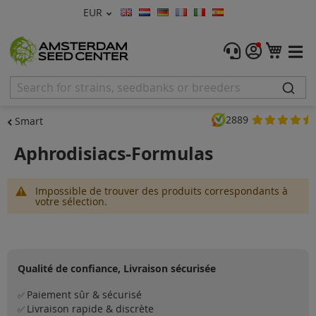
Devise
EUR
Langue
Menu
Mon 
Graines De Cannabis
Féminisée
2889
Smart
Autofleurrissante
Aphrodisiacs-Formulas
Régulières
Impossible de trouver des produits correspondants à
CBD Shop
votre sélection.
Vapor Shop
Accessoires
Qualité de confiance, Livraison sécurisée
Promos
Paiement sûr & sécurisé
✅
Livraison rapide & discrète
✅