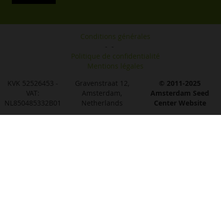
Conditions générales
-
-
Politique de confidentialité
Mentions légales
KVK 52526453 -
Gravenstraat 12,
© 2011-2025
VAT:
Amsterdam,
Amsterdam Seed
NL850485332B01
Netherlands
Center Website