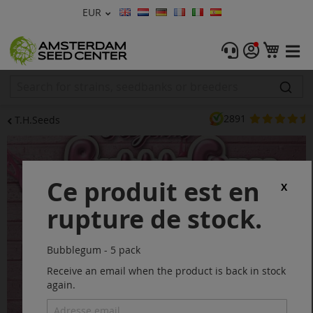
Devise
EUR
Langue
Menu
Mon 
Graines De Cannabis
Féminisée
2891
T.H.Seeds
Autofleurrissante
Skip
to
Régulières
the
Ce produit est en
end
X
CBD Shop
of
rupture de stock.
the
images
Vapor Shop
gallery
Bubblegum - 5 pack
Accessoires
Receive an email when the product is back in stock
again.
Promos