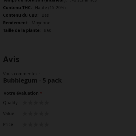
Haute (15-20%)
Bas
Moyenne
Bas
Avis
Vous commentez :
Bubblegum - 5 pack
Votre évaluation
1
2
3
4
5
Quality
star
stars
stars
stars
stars
1
2
3
4
5
Value
star
stars
stars
stars
stars
1
2
3
4
5
Price
star
stars
stars
stars
stars