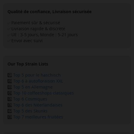
Qualité de confiance, Livraison sécurisée
Paiement sûr & sécurisé
✅
Livraison rapide & discrète
✅
UE : 3-5 jours, Monde : 5-21 jours
✅
Envoi avec suivi
✅
Our Top Strain Lists
1️⃣
Top 5 pour le haschisch
2️⃣
Top 6 à autofloraison XXL
3️⃣
Top 5 en Allemagne
4️⃣
Top 10 coffeeshops classiques
5️⃣
Top 6 Cosmiques
6️⃣
Top 6 des Néerlandaises
7️⃣
Top 5 des Skunks
8️⃣
Top 7 meilleures fruitées