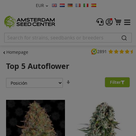
Moneda
EUR
Lenguaje
Menu
Mi ce
Semillas de Marihuana
Feminizadas
2891
Homepage
Autoflorecientes
Top 5 Autoflower
Regulares
Fijar
Filter
CBD Shop
Dirección
Ascendente
Vapor Shop
Accessorios
Promos