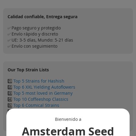
Calidad confiable, Entrega segura
Pago seguro y protegido
✅
Envío rápido y discreto
✅
UE: 3-5 días, Mundo: 5-21 días
✅
Envío con seguimiento
✅
Our Top Strain Lists
1️⃣
Top 5 Strains for Hashish
2️⃣
Top 6 XXL Yielding Autoflowers
3️⃣
Top 5 most loved in Germany
4️⃣
Top 10 Coffeeshop Classics
5️⃣
Top 6 Cosmical Strains
6️⃣
Top 6 Dutch Strains
7️⃣
Top 5 Skunk Strains
Bienvenido a
8️⃣
Top 7 Best Fruity Strains
Amsterdam Seed