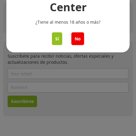
Center
Métodos de pago
¿Tiene al menos 18 años o más?
Sí
No
-10%
de descuento en tu primer pedido!
Suscríbete para recibir noticias, ofertas especiales y
actualizaciones de productos.
Suscribirse