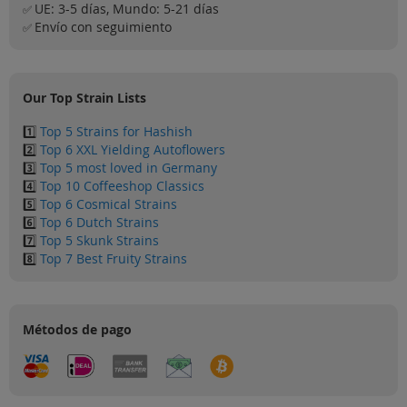
UE: 3-5 días, Mundo: 5-21 días
Sale
✅
Envío con seguimiento
✅
Blog
Our Top Strain Lists
1️⃣
Top 5 Strains for Hashish
2️⃣
Top 6 XXL Yielding Autoflowers
3️⃣
Top 5 most loved in Germany
4️⃣
Top 10 Coffeeshop Classics
5️⃣
Top 6 Cosmical Strains
6️⃣
Top 6 Dutch Strains
7️⃣
Top 5 Skunk Strains
8️⃣
Top 7 Best Fruity Strains
Métodos de pago