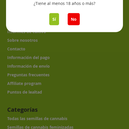
¿Tiene al menos 18 años o más?
Information
¿Cómo germinar?
Sí
No
¿Cómo cultivar cannabis?
Informes de cultivo
Sobre nosotros
Contacto
Información del pago
Información de envío
Preguntas frecuentes
Affiliate program
Puntos de lealtad
Categorías
Todas las semillas de cannabis
Semillas de cannabis feminizadas