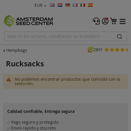
Moneda
EUR
Lenguaje
Menu
Mi ce
Semillas de Marihuana
Feminizadas
2891
Hempbags
Autoflorecientes
Rucksacks
Regulares
No podemos encontrar productos que coincida con la
CBD Shop
selección.
Vapor Shop
Accessorios
Calidad confiable, Entrega segura
Promos
Pago seguro y protegido
✅
Envío rápido y discreto
✅