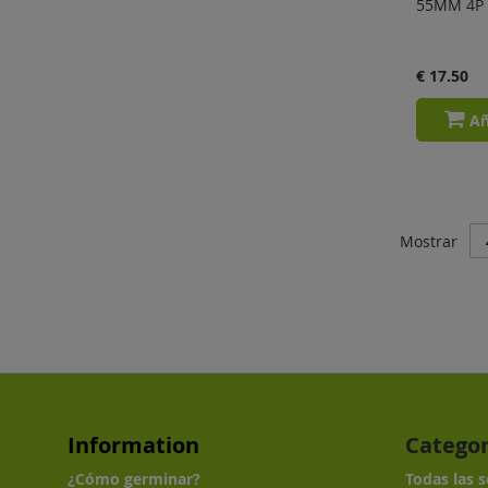
55MM 4P G
€ 17.50
Añ
Mostrar
Information
Categor
¿Cómo germinar?
Todas las 