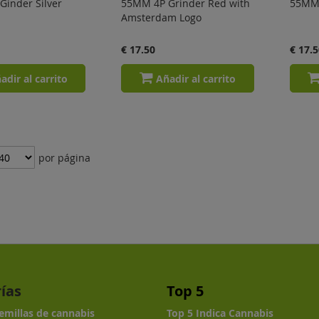
inder Silver
55MM 4P Grinder Red with
55MM 
Amsterdam Logo
€ 17.50
€ 17.5
adir al carrito
Añadir al carrito
por página
ías
Top 5
semillas de cannabis
Top 5 Indica Cannabis