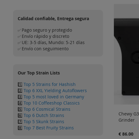
Calidad confiable, Entrega segura
Pago seguro y protegido
✅
Envío rápido y discreto
✅
UE: 3-5 días, Mundo: 5-21 días
✅
Envío con seguimiento
✅
Our Top Strain Lists
1️⃣
Top 5 Strains for Hashish
2️⃣
Top 6 XXL Yielding Autoflowers
3️⃣
Top 5 most loved in Germany
4️⃣
Top 10 Coffeeshop Classics
5️⃣
Top 6 Cosmical Strains
Chewy G3 
6️⃣
Top 6 Dutch Strains
Grinder
7️⃣
Top 5 Skunk Strains
8️⃣
Top 7 Best Fruity Strains
€ 86.00