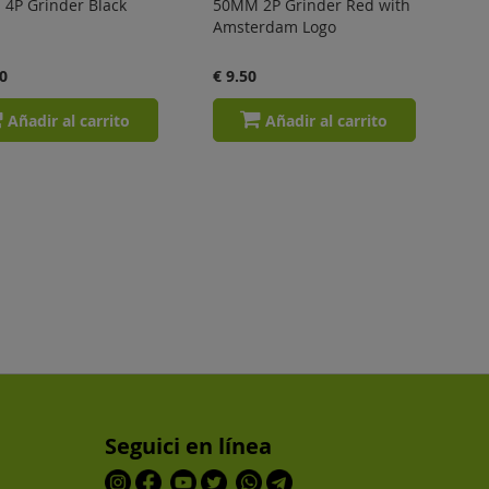
4P Grinder Black
50MM 2P Grinder Red with
Amsterdam Logo
0
€ 9.50
Añadir al carrito
Añadir al carrito
Seguici en línea