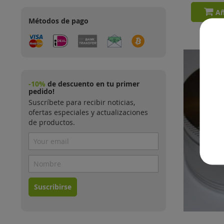
Añ
Métodos de pago
-10%
de descuento en tu primer
pedido!
Suscríbete para recibir noticias,
ofertas especiales y actualizaciones
de productos.
Suscribirse