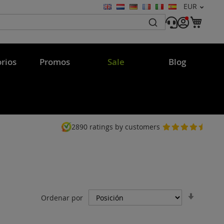
Moneda
EUR
Lenguaje
Mi c
rios
Promos
Sale
Blog
2890
ratings by customers
Fijar
Ordenar por
Direcci
Ascend