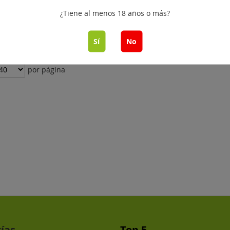
¿Tiene al menos 18 años o más?
adir al carrito
Sí
No
por página
ías
Top 5