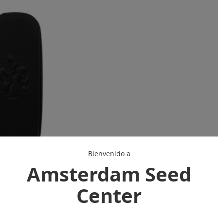
Bienvenido a
Amsterdam Seed
d - Smell Proof
Center
m - Black