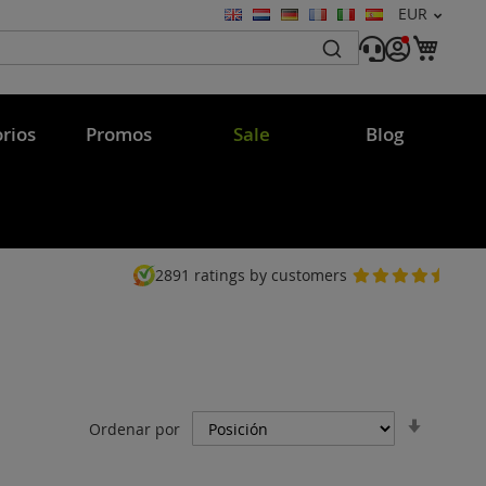
Moneda
EUR
Lenguaje
Mi c
rios
Promos
Sale
Blog
2891
ratings by customers
Fijar
Ordenar por
Direcci
Ascend