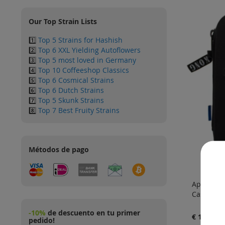
Our Top Strain Lists
1️⃣
Top 5 Strains for Hashish
2️⃣
Top 6 XXL Yielding Autoflowers
3️⃣
Top 5 most loved in Germany
4️⃣
Top 10 Coffeeshop Classics
5️⃣
Top 6 Cosmical Strains
6️⃣
Top 6 Dutch Strains
7️⃣
Top 5 Skunk Strains
8️⃣
Top 7 Best Fruity Strains
Métodos de pago
Ape Stone
Case - Sli
-10%
de descuento en tu primer
€ 18.99
pedido!