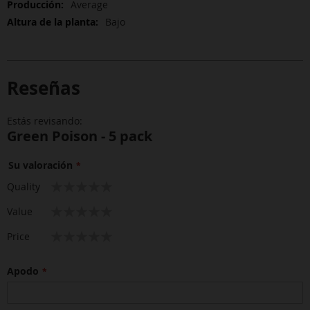
Average
Bajo
Reseñas
Estás revisando:
Green Poison - 5 pack
Su valoración
1
2
3
4
5
Quality
star
stars
stars
stars
stars
1
2
3
4
5
Value
star
stars
stars
stars
stars
1
2
3
4
5
Price
star
stars
stars
stars
stars
Apodo