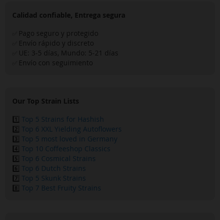
Calidad confiable, Entrega segura
Pago seguro y protegido
✅
Envío rápido y discreto
✅
UE: 3-5 días, Mundo: 5-21 días
✅
Envío con seguimiento
✅
Our Top Strain Lists
1️⃣
Top 5 Strains for Hashish
2️⃣
Top 6 XXL Yielding Autoflowers
3️⃣
Top 5 most loved in Germany
4️⃣
Top 10 Coffeeshop Classics
5️⃣
Top 6 Cosmical Strains
6️⃣
Top 6 Dutch Strains
7️⃣
Top 5 Skunk Strains
8️⃣
Top 7 Best Fruity Strains