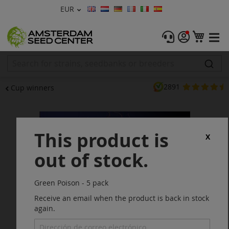
Moneda
EUR
Lenguaje
Menu
Mi ce
Semillas de Marihuana
Feminizadas
2891
Cup winners
Autoflorecientes
Saltar
al
Regulares
final
This product is
de
X
CBD Shop
la
out of stock.
galería
de
Vapor Shop
imágenes
Green Poison - 5 pack
Accessorios
Receive an email when the product is back in stock
again.
Promos