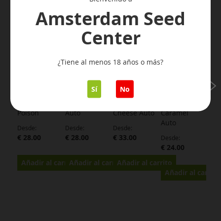
Amsterdam Seed
Center
¿Tiene al menos 18 años o más?
Sí
No
Green
Black Jack
Sweet
Cream
Poison
Auto
Cheese Auto
Caramel
Auto
Desde
Desde
Desde
€ 28.00
€ 28.00
€ 33.00
Desde
€ 24.00
Añadir al carrito
Añadir al carrito
Añadir al carrito
Añadir al carrito