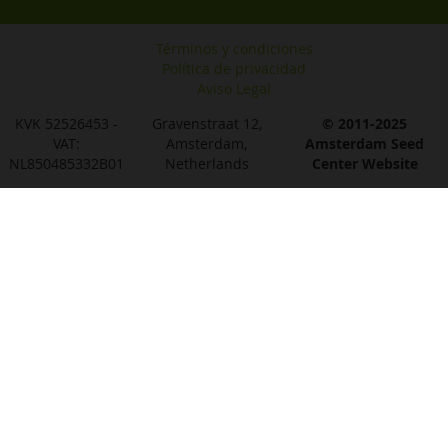
Términos y condiciones
Política de privacidad
Aviso Legal
KVK 52526453 -
Gravenstraat 12,
© 2011-2025
VAT:
Amsterdam,
Amsterdam Seed
NL850485332B01
Netherlands
Center Website