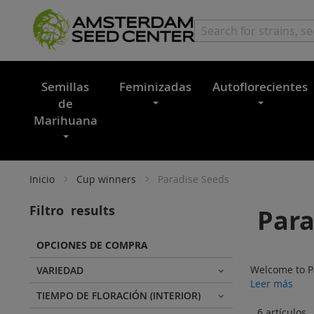
Semillas
Feminizadas
Autoflorecientes
de
Marihuana
Inicio
Cup winners
Paradise Seeds
Filtro
results
Para
OPCIONES DE COMPRA
Welcome to Pa
VARIEDAD
Leer más
TIEMPO DE FLORACIÓN (INTERIOR)
6
artículos