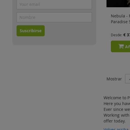
Nebula - 
Paradise 
Suscribirse
€ 3
Desde
Añ
Mostrar
Welcome to P
Here you have
Ever since we
Working with 
offer today.
Volver arriba