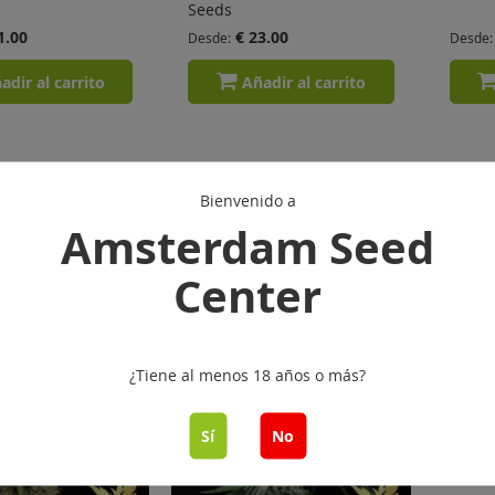
Seeds
1.00
€ 23.00
Desde
Desde
adir al carrito
Añadir al carrito
Bienvenido a
Amsterdam Seed
Center
¿Tiene al menos 18 años o más?
Sí
No