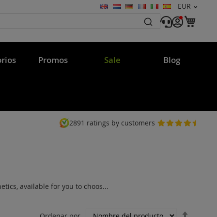
Moneda
EUR
Lenguaje
Mi c
rios
Promos
Sale
Blog
2891
ratings by customers
ics, available for you to choos...
Fijar
Ordenar por