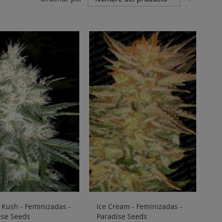
Direcci
Descen
 Kush - Feminizadas -
Ice Cream - Feminizadas -
ise Seeds
Paradise Seeds