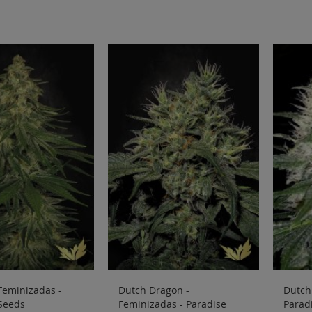
 Feminizadas -
Dutch Dragon -
Dutch
Seeds
Feminizadas - Paradise
Parad