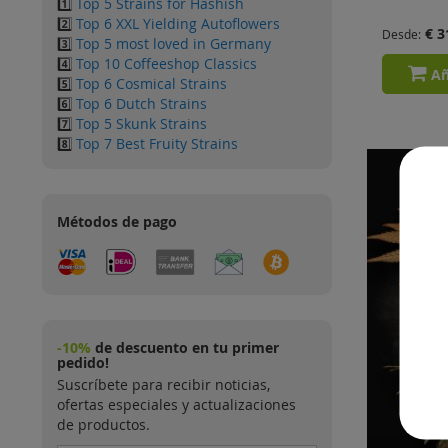
1️⃣
Top 5 Strains for Hashish
2️⃣
Top 6 XXL Yielding Autoflowers
€ 3
Desde
3️⃣
Top 5 most loved in Germany
4️⃣
Top 10 Coffeeshop Classics
Añ
5️⃣
Top 6 Cosmical Strains
6️⃣
Top 6 Dutch Strains
7️⃣
Top 5 Skunk Strains
8️⃣
Top 7 Best Fruity Strains
Métodos de pago
-10%
de descuento en tu primer
pedido!
Suscríbete para recibir noticias,
ofertas especiales y actualizaciones
de productos.