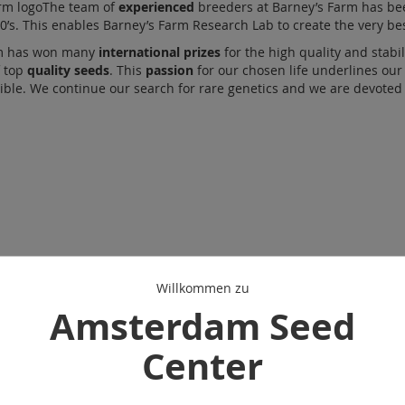
The team of
experienced
breeders at Barney’s Farm has bee
0’s. This enables Barney’s Farm Research Lab to create the very be
rm has won many
international prizes
for the high quality and stabil
f top
quality seeds
. This
passion
for our chosen life underlines ou
ible. We continue our search for rare genetics and we are devoted 
Willkommen zu
Amsterdam Seed
Center