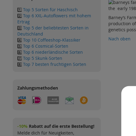
the early 198
1️⃣
Top 5 Sorten für Haschisch
2️⃣
Top 6 XXL-Autoflowers mit hohem
Barney’s Fa
Ertrag
production o
3️⃣
Top 5 der beliebtesten Sorten in
genetics poss
Deutschland
Nach oben
4️⃣
Top 10 Coffeeshop-Klassiker
5️⃣
Top 6 Cosmical-Sorten
6️⃣
Top 6 niederländische Sorten
7️⃣
Top 5 Skunk-Sorten
8️⃣
Top 7 besten fruchtigen Sorten
Zahlungsmethoden
-10%
Rabatt auf die erste Bestellung!
Melde dich für Neuigkeiten,