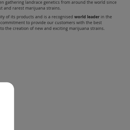
n gathering landrace genetics from around the world since
st and rarest marijuana strains.
ity of its products and is a recognised
world leader
in the
r commitment to provide our customers with the best
to the creation of new and exciting marijuana strains.