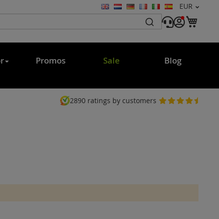
Währung
EUR
Sprache
Mein
r
Promos
Sale
Blog
2890
ratings by customers